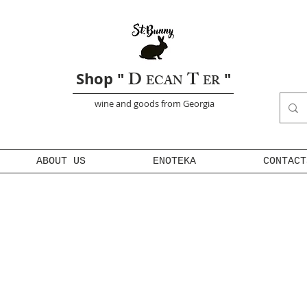
D
T
Shop "
"
ECAN
ER
wine and goods from Georgia
ABOUT US
ENOTEKA
CONTACT