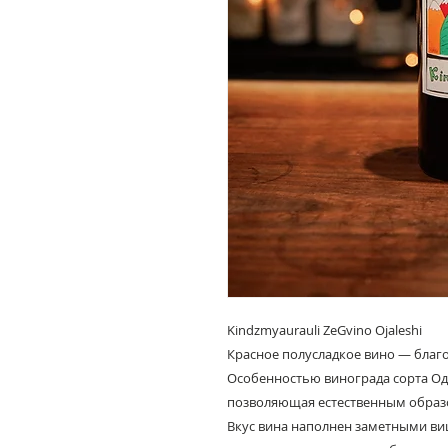
Kindzmyaurauli ZeGvino Ojaleshi
Красное полусладкое вино — благ
Особенностью винограда сорта Одж
позволяющая естественным образо
Вкус вина наполнен заметными ви