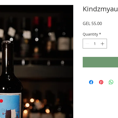
Kindzmyau
Price
GEL 55.00
Quantity
*