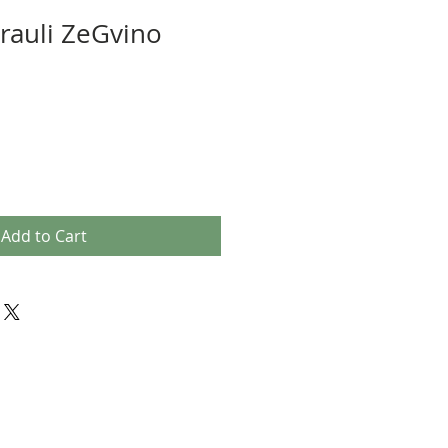
rauli ZeGvino
Add to Cart